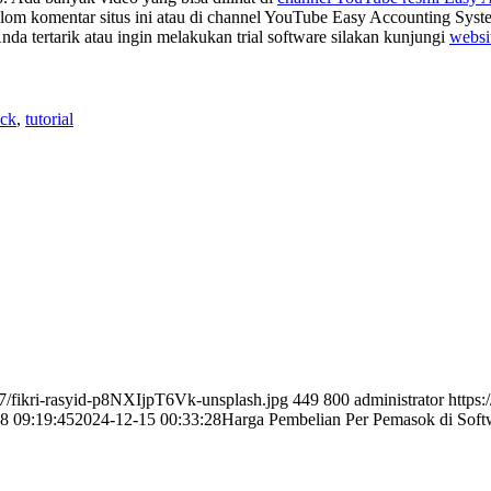
lom komentar situs ini atau di channel YouTube Easy Accounting Syste
a tertarik atau ingin melakukan trial software silakan kunjungi
websi
ick
,
tutorial
07/fikri-rasyid-p8NXIjpT6Vk-unsplash.jpg
449
800
administrator
https
8 09:19:45
2024-12-15 00:33:28
Harga Pembelian Per Pemasok di Soft