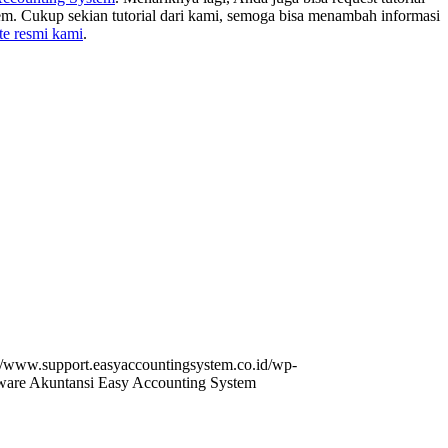
m. Cukup sekian tutorial dari kami, semoga bisa menambah informasi
te resmi kami
.
://www.support.easyaccountingsystem.co.id/wp-
ware Akuntansi Easy Accounting System