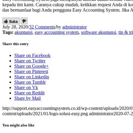
kepada tim kami. Caranya cukup mudah, ketikkan request Anda di ko
dan bermanfaat bagi Anda pengguna Easy Accounting System. Jika And
Suka
July 28, 2020
/
32 Comments
/
by
administrator
Tags:
akuntansi
,
easy accounting system
,
software akuntansi
,
tip & tr
Share this entry
Share on Facebook
Share on Twitter
Share on Google+
Share on Pinterest
Share on Linkedin
Share on Tumblr
Share on Vk
Share on Reddit
Share by Mail
http://support.easyaccountingsystem.co.id/wp-content/uploads/2020/
content/uploads/2021/01/logo-solusi-easy.png
administrator
2020-07-2
You might also like