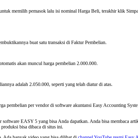
untuk memilih pemasok lalu isi nominal Harga Beli, terakhir klik Simp
embuktikannya buat satu transaksi di Faktur Pembelian.
, otomatis akan muncul harga pembelian 2.000.000.
nnya adalah 2.050.000, seperti yang telah diatur di atas.
a pembelian per vendor di software akuntansi Easy Accounting System.
eputar software EASY 5 yang bisa Anda dapatkan. Anda bisa membaca ar
roduksi bisa dibaca di situs ini.
 Ada banyak video yang bisa dilihat di
channel YouTube resmi Easy 