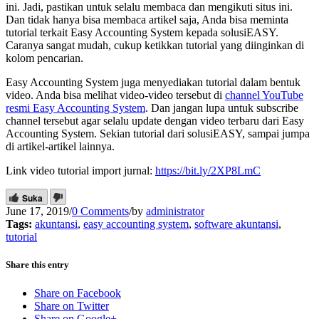
ini. Jadi, pastikan untuk selalu membaca dan mengikuti situs ini.
Dan tidak hanya bisa membaca artikel saja, Anda bisa meminta
tutorial terkait Easy Accounting System kepada solusiEASY.
Caranya sangat mudah, cukup ketikkan tutorial yang diinginkan di
kolom pencarian.
Easy Accounting System juga menyediakan tutorial dalam bentuk
video. Anda bisa melihat video-video tersebut di
channel YouTube
resmi Easy Accounting System
. Dan jangan lupa untuk subscribe
channel tersebut agar selalu update dengan video terbaru dari Easy
Accounting System. Sekian tutorial dari solusiEASY, sampai jumpa
di artikel-artikel lainnya.
Link video tutorial import jurnal:
https://bit.ly/2XP8LmC
Suka
June 17, 2019
/
0 Comments
/
by
administrator
Tags:
akuntansi
,
easy accounting system
,
software akuntansi
,
tutorial
Share this entry
Share on Facebook
Share on Twitter
Share on Google+