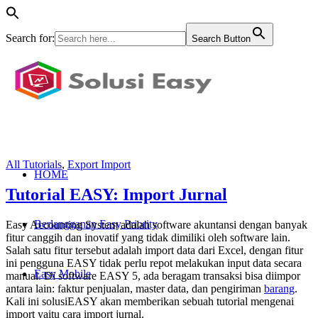
Search for:
Search Button
All Tutorials
,
Export Import
HOME
Tutorial EASY: Import Jurnal
Berlangganan Easy Priority
Easy Accounting System adalah software akuntansi dengan banyak
fitur canggih dan inovatif yang tidak dimiliki oleh software lain.
Salah satu fitur tersebut adalah import data dari Excel, dengan fitur
ini pengguna EASY tidak perlu repot melakukan input data secara
Easy Mobile
manual. Di software EASY 5, ada beragam transaksi bisa diimpor
antara lain: faktur penjualan, master data, dan pengiriman
barang
.
Kali ini solusiEASY akan memberikan sebuah tutorial mengenai
import yaitu cara import jurnal.