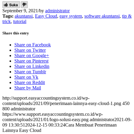
Suka
September 9, 2021
/
by
administrator
Tags:
akuntansi
,
Easy Cloud
,
easy system
,
software akuntansi
,
tip &
trick
,
tutorial
Share this entry
Share on Facebook
Share on Twitter
Share on Google+
Share on Pinterest
Share on Linkedin
Share on Tumblr
Share on Vk
Share on Reddit
Share by Mail
http://support.easyaccountingsystem.co.id/wp-
content/uploads/2021/09/penerimaan-lainnya-easy-cloud-1.png
450
800
administrator
https://www.support.easyaccountingsystem.co.id/wp-
content/uploads/2021/01/logo-solusi-easy.png
administrator
2021-09-
09 13:30:51
2024-12-15 00:33:24
Cara Membuat Penerimaan
Lainnya Easy Cloud