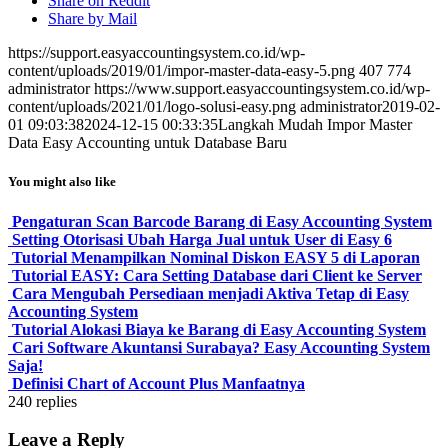
Share on Reddit
Share by Mail
https://support.easyaccountingsystem.co.id/wp-
content/uploads/2019/01/impor-master-data-easy-5.png
407
774
administrator
https://www.support.easyaccountingsystem.co.id/wp-
content/uploads/2021/01/logo-solusi-easy.png
administrator
2019-02-
01 09:03:38
2024-12-15 00:33:35
Langkah Mudah Impor Master
Data Easy Accounting untuk Database Baru
You might also like
Pengaturan Scan Barcode Barang di Easy Accounting System
Setting Otorisasi Ubah Harga Jual untuk User di Easy 6
Tutorial Menampilkan Nominal Diskon EASY 5 di Laporan
Tutorial EASY: Cara Setting Database dari Client ke Server
Cara Mengubah Persediaan menjadi Aktiva Tetap di Easy
Accounting System
Tutorial Alokasi Biaya ke Barang di Easy Accounting System
Cari Software Akuntansi Surabaya? Easy Accounting System
Saja!
Definisi Chart of Account Plus Manfaatnya
240
replies
Leave a Reply