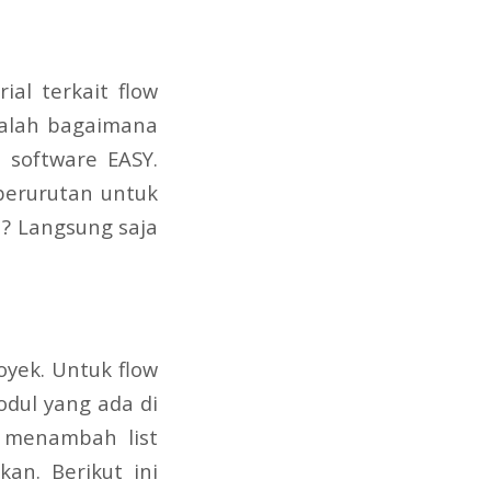
al terkait flow
dalah bagaimana
 software EASY.
 berurutan untuk
? Langsung saja
yek. Untuk flow
dul yang ada di
n menambah list
an. Berikut ini