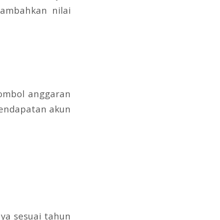
nambahkan nilai
tombol anggaran
 pendapatan akun
ya sesuai tahun