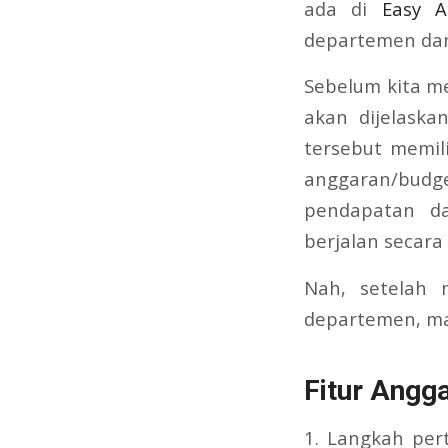
ada di
Easy A
departemen dan
Sebelum kita m
akan dijelaskan
tersebut memil
anggaran/budg
pendapatan d
berjalan secara
Nah, setelah 
departemen, mar
Fitur Angg
1. Langkah pe