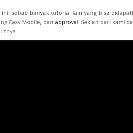
 ini, sebab banyak tutorial lain yang bisa didapa
ting Easy Mobile, dan
approval
. Sekian dari kami 
jutnya.