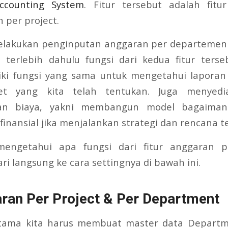
ccounting System
. Fitur tersebut adalah fit
 per project.
elakukan penginputan anggaran per departemen 
 terlebih dahulu fungsi dari kedua fitur terse
iki fungsi yang sama untuk mengetahui laporan h
et yang kita telah tentukan. Juga menyedi
an biaya, yakni membangun model bagaimana
 finansial jika menjalankan strategi dan rencana t
mengetahui apa fungsi dari fitur anggaran p
i langsung ke cara settingnya di bawah ini.
aran Per Project & Per Department
rtama kita harus membuat master data Departm