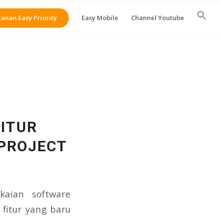
anan Easy Priority
Easy Mobile
Channel Youtube
FITUR
 PROJECT
kaian software
 fitur yang baru