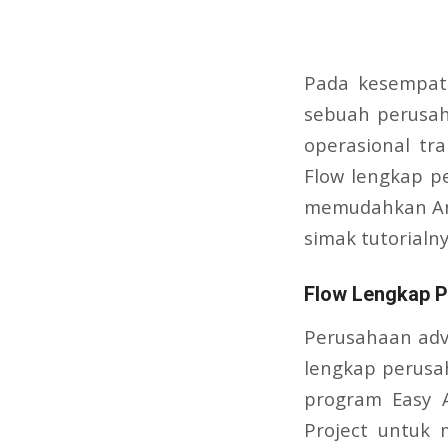
Pada kesempata
sebuah perusah
operasional tr
Flow lengkap pe
memudahkan And
simak tutorialny
Flow Lengkap P
Perusahaan adv
lengkap perusa
program Easy A
Project untuk 