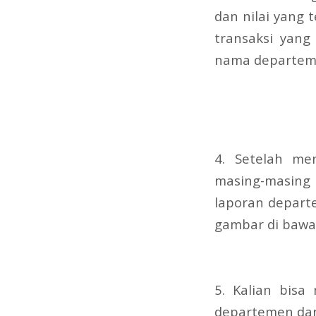
dan nilai yang 
transaksi yan
nama departeme
4. Setelah me
masing-masing k
laporan departe
gambar di bawah
5. Kalian bisa
departemen dan 