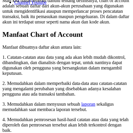
Mari kita bahas terlebih dahulu tentang definisinya, chart of account
Channel Youtube
adalah sebuah daftar dari akun-akun perusahaan yang digunakan
untuk mengidentifikasi ataupun memperlancar proses pencatatan
transaksi, baik itu pemasukan maupun pengeluaran. Di dalam daftar
akun ini terdapat unsur seperti nama akun dan kode akun.
Manfaat Chart of Account
Manfaat dibuatnya daftar akun antara lain:
1. Catatan-catatan atau data yang ada akan lebih mudah dikontrol,
dibandingkan, dan dianalisis dengan tepat, untuk nantinya dapat
digunakan oleh pengguna yang bersangkutan dalam mengambil
keputusan.
2. Memudahkan dalam memperbaiki data-data atau catatan-catatan
yang mengalami perubahan yang disebabkan adanya kesalahan
pengguna atau ada transaksi tambahan.
3. Memudahkan dalam menyusun sebuah
laporan
sekaligus
memudahkan saat membaca laporan tersebut.
4. Memudahkan pemrosesan hasil-hasil catatan atau data yang telah
diperoleh dan pemrosesan tersebut akan lebih terkontrol dengan
baik.