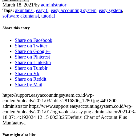
March 18, 2021
/
by
administrator
Tags:
akuntansi
,
easy 6
,
easy accounting system
,
easy system
,
software akuntansi
,
tutorial
Share this entry
Share on Facebook
Share on Twitter
Share on Google+
Share on Pinterest
Share on Linkedin
Share on Tumblr
Share on Vk
Share on Reddit
Share by Mail
https://support.easyaccountingsystem.co.id/wp-
content/uploads/2021/03/table-2816806_1280.jpg
449
800
administrator
https://www.support.easyaccountingsystem.co.id/wp-
content/uploads/2021/01/logo-solusi-easy.png
administrator
2021-03-
18 07:14:19
2024-12-15 00:33:25
Definisi Chart of Account Plus
Manfaatnya
You might also like